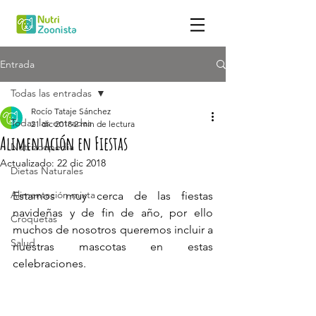
Entrada
Todas las entradas
Rocío Tataje Sánchez
Todas las entradas
21 dic 2018
2 min de lectura
Alimentación en Fiestas
Nutrizoopedia
Actualizado:
22 dic 2018
Dietas Naturales
Alimentación mixta
Estamos muy cerca de las fiestas 
navideñas y de fin de año, por ello 
Croquetas
muchos de nosotros queremos incluir a 
Salud
nuestras mascotas en estas 
celebraciones.