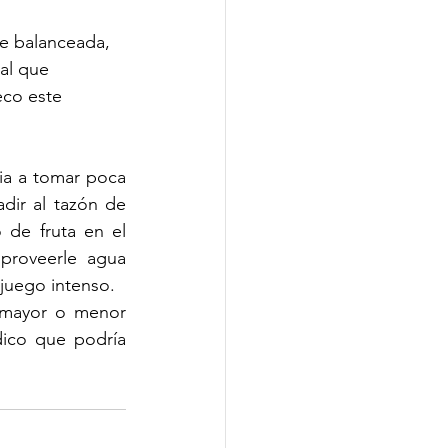
te balanceada, 
al que 
eco este 
a a tomar poca 
ir al tazón de 
de fruta en el 
roveerle agua 
juego intenso. 
mayor o menor 
ico que podría 