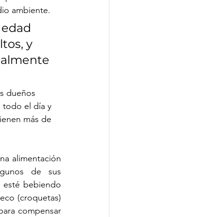
dio ambiente. 
 edad 
tos, y 
ialmente 
os dueños 
todo el día y 
tienen más de 
na alimentación 
gunos de sus 
 esté bebiendo 
eco (croquetas) 
para compensar 