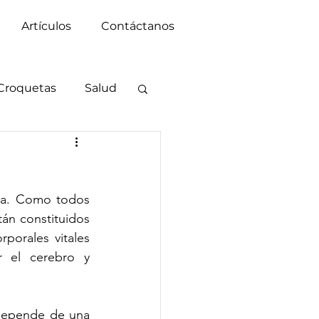
Artículos
Contáctanos
Croquetas
Salud
ra. Como todos 
án constituidos 
orales vitales 
r el cerebro y 
depende de una 