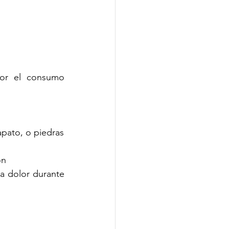
or el consumo 
Ingestión de un objeto extraño, como un pedazo de tela, parte de un zapato, o piedras 
on 
a dolor durante 