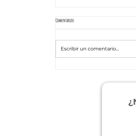
Comentarios
Escribir un comentario...
Desmitificando la Alimentación Natural en
Perros y Gatos: Mitos y Verdades
¿