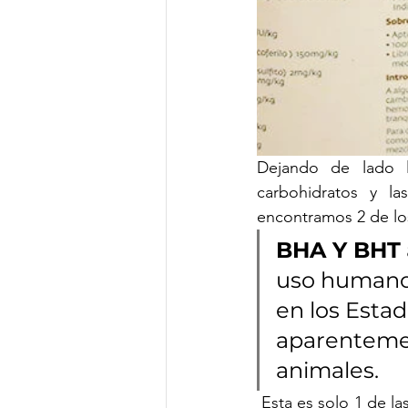
Dejando de lado l
carbohidratos y l
encontramos 2 de los
BHA Y BHT
uso humano 
en los Esta
aparenteme
animales.
 Esta es solo 1 de las marcas populares del mercado peruano, en artículos siguientes iremos 