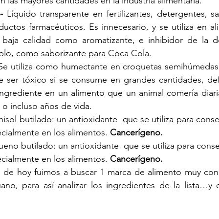
 las mayores cantidades en la industria alimentaria.
-
 Líquido transparente en fertilizantes, detergentes, sa
uctos farmacéuticos. Es innecesario, y se utiliza en al
baja calidad como aromatizante, e inhibidor de la de
mplo, como saborizante para Coca Cola. 
Se utiliza como humectante en croquetas semihúmedas p
 ser tóxico si se consume en grandes cantidades, defi
ingrediente en un alimento que un animal comería diar
o incluso años de vida.
nisol butilado: un antioxidante  que se utiliza para conser
ecialmente en los alimentos. 
Cancerígeno.
ueno butilado: un antioxidante  que se utiliza para conser
ecialmente en los alimentos.
 Cancerígeno.
lo de hoy fuimos a buscar 1 marca de alimento muy cono
no, para así analizar los ingredientes de la lista…y e