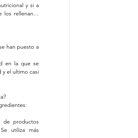
tricional y si a 
e los rellenan…
 se han puesto a 
d en la que se 
y el ultimo casi 
a?  
ngredientes:
s de productos 
Se utiliza más 