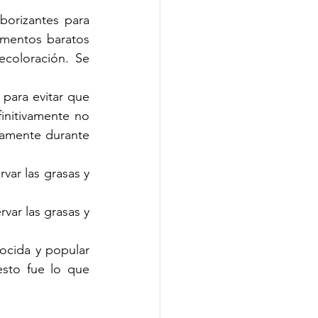
borizantes para 
imentos baratos 
coloración. Se 
ara evitar que 
nitivamente no 
iamente durante 
var las grasas y 
var las grasas y 
cida y popular 
sto fue lo que 