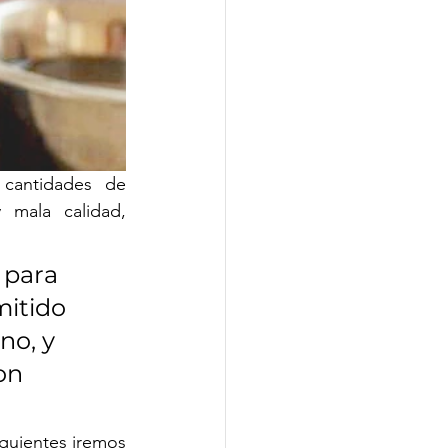
cantidades de 
mala calidad, 
 para 
itido 
o, y 
on 