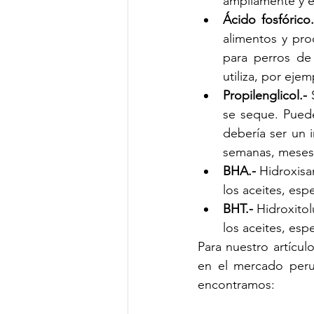
ampliamente y en
Ácido fosfórico.
alimentos y prod
para perros de 
utiliza, por eje
Propilenglicol.-
 
se seque. Puede
debería ser un 
semanas, meses 
BHA.-
 Hidroxisa
los aceites, esp
BHT.-
 Hidroxitol
los aceites, esp
Para nuestro artícu
en el mercado perua
encontramos: 